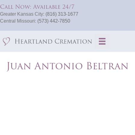
Call Now: Available 24/7
Greater Kansas City:
(816) 313-1677
Central Missouri:
(573) 442-7850
Juan Antonio Beltran